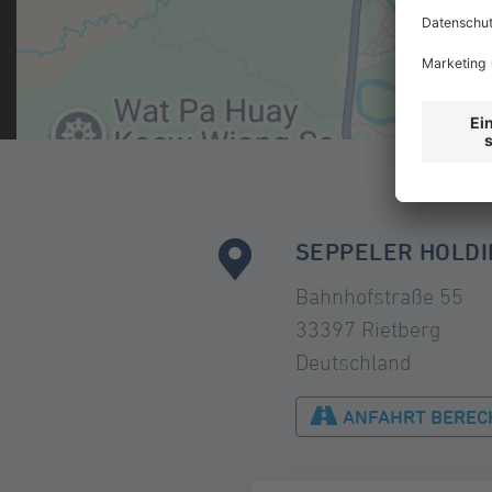
SEPPELER HOLDI
Bahnhofstraße 55
33397 Rietberg
Deutschland
ANFAHRT BEREC