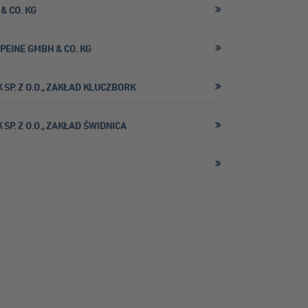
& CO. KG
EINE GMBH & CO. KG
SP. Z O.O., ZAKŁAD KLUCZBORK
P. Z O.O., ZAKŁAD ŚWIDNICA