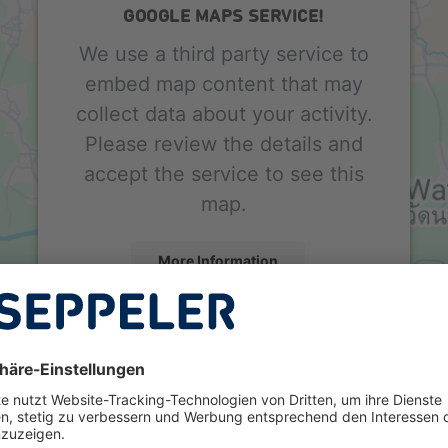
GOOGLE MAPS SERVICE!
We use a third party service to
embed map content that may
collect data about your activity.
Please review the details and
accept the service to see this
map.
More Information
Accept
Powered by
Usercentrics Consent Management
Platform