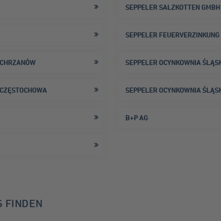
SEPPELER SALZKOTTEN GMBH 
SEPPELER FEUERVERZINKUNG P
D CHRZANÓW
SEPPELER OCYNKOWNIA ŚLĄSK 
D CZĘSTOCHOWA
SEPPELER OCYNKOWNIA ŚLĄSK S
B+P AG
 FINDEN