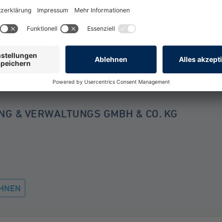
NG & VERWALTUNGS GMBH & CO. KG
HNEN