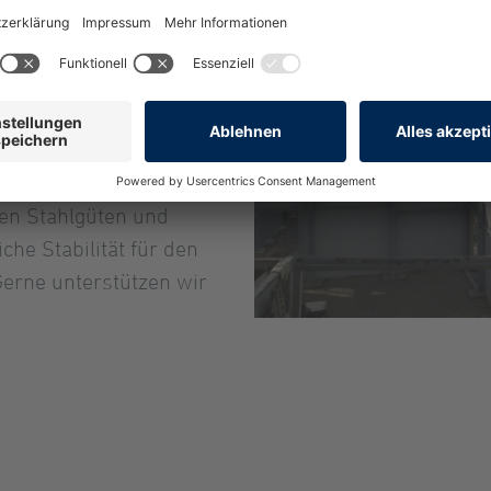
werks spielt der
Bei der Planung eines
t es unerlässlich, die
cksichtigen. Bauplaner
en Stahlgüten und
iche Stabilität für den
Gerne unterstützen wir