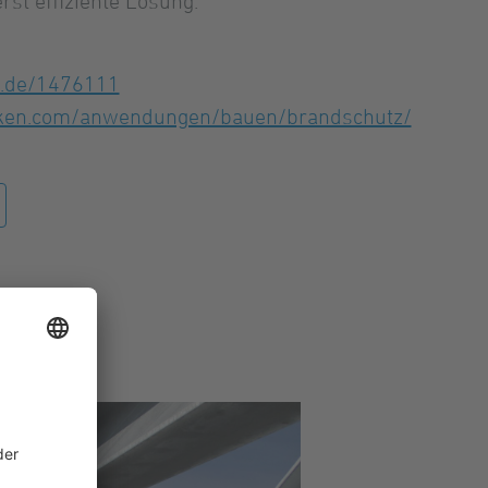
st effiziente Lösung.
m.de/1476111
nken.com/anwendungen/bauen/brandschutz/