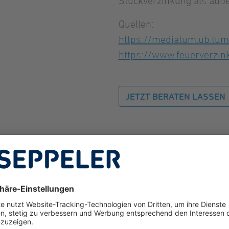
Stückverzinkung als äußer
Quellen:
https://mediatum.ub.tu
https://www.feuerverzi
JETZT BERATEN LASSEN
NT BEI DER