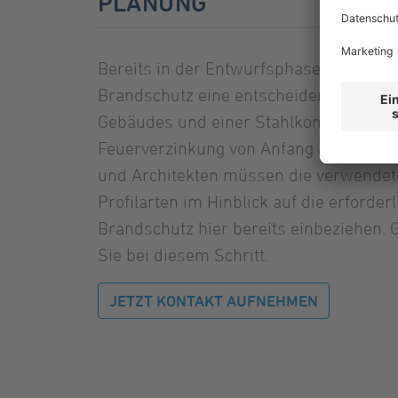
PLANUNG
Bereits in der Entwurfsphase eines Bau
Brandschutz eine entscheidende Rolle. 
Gebäudes und einer Stahlkonstruktion is
Feuerverzinkung von Anfang an zu berü
und Architekten müssen die verwendet
Profilarten im Hinblick auf die erforderl
Brandschutz hier bereits einbeziehen. 
Sie bei diesem Schritt.
JETZT KONTAKT AUFNEHMEN