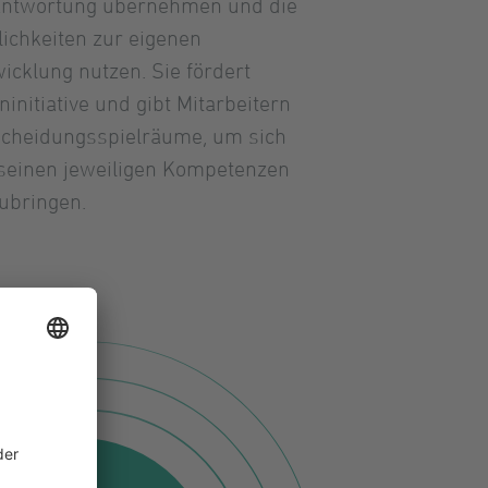
antwortung übernehmen und die
lichkeiten zur eigenen
icklung nutzen. Sie fördert
ninitiative und gibt Mitarbeitern
cheidungsspielräume, um sich
seinen jeweiligen Kompetenzen
ubringen.