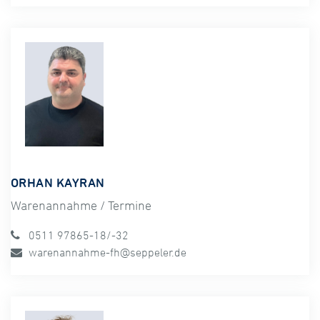
ORHAN KAYRAN
Warenannahme / Termine
0511 97865-18/-32
warenannahme-fh@seppeler.de