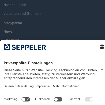
Nachhaltigkeit
Verbände und Gremien
Storyportal
News
Standorte
Karriere
Kontakt
© 2026 Seppeler Holding & Verwaltungs GmbH & Co. KG
Datenschutz
Hinweisgeberportal
Impressum
AGB