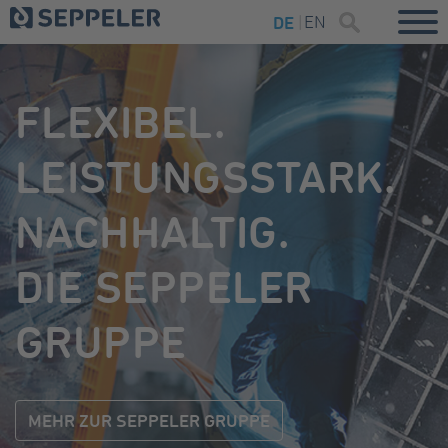
EN
DE
FLEXIBEL.
LEISTUNGSSTARK.
NACHHALTIG.
DIE SEPPELER
GRUPPE
MEHR ZUR SEPPELER GRUPPE