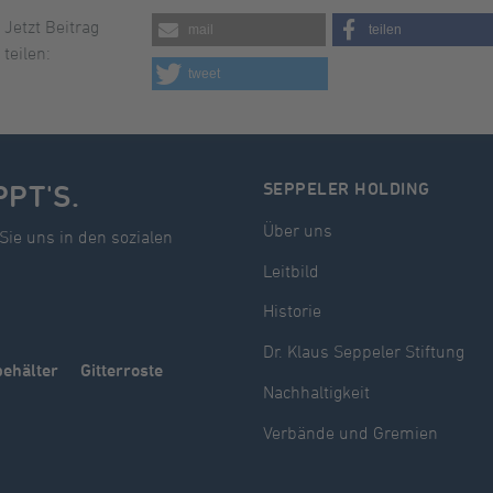
Jetzt Beitrag
mail
teilen
teilen:
tweet
PPT'S.
SEPPELER HOLDING
Über uns
Sie uns in den sozialen
Leitbild
Historie
Dr. Klaus Seppeler Stiftung
behälter
Gitterroste
Nachhaltigkeit
Verbände und Gremien