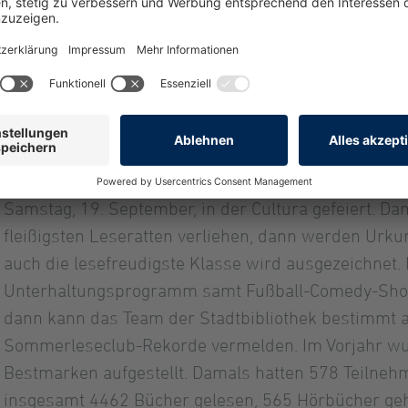
Einzelleserin oder Einzelleser dabei, oder sie beteil
fünf Personen.
Dafür, dass genug spannende und unterhaltsame Lit
haben bereits die Dr.-Klaus-Seppeler-Stiftung und 
denn mit ihrer Unterstützung konnten mehr als 300
werden. Die Dr.-Klaus-Seppeler-Stiftung finanziert
Abschlussparty zum Ende des Sommerleseclubs. Di
Samstag, 19. September, in der Cultura gefeiert. D
fleißigsten Leseratten verliehen, dann werden Urk
auch die lesefreudigste Klasse wird ausgezeichnet. 
Unterhaltungsprogramm samt Fußball-Comedy-Show
dann kann das Team der Stadtbibliothek bestimmt a
Sommerleseclub-Rekorde vermelden. Im Vorjahr wur
Bestmarken aufgestellt. Damals hatten 578 Teilne
insgesamt 4462 Bücher gelesen, 565 Hörbücher geh