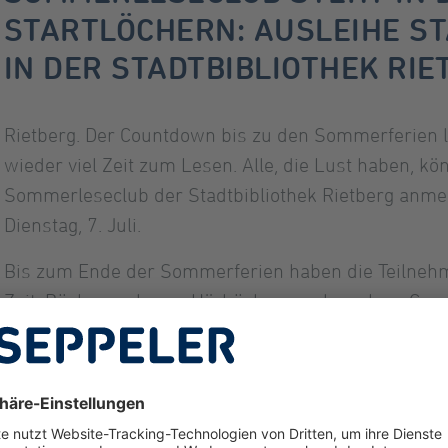
STARTLÖCHERN: AUSLEIHE STA
IN DER STADTBIBLIOTHEK RIE
Rietberg. Der Countdown bis zu den Sommerferien lä
wieder viel Zeit zum Lesen. Alle, die Lust haben, kö
Sommerleseclub der Stadtbibliothek Rietberg anmel
Dienstag, 7. Juli.
Bis zum Ende der Sommerferien haben die Teilneh
Zeit, Bücher zu lesen, Hörbüchern zu lauschen, Cover
oder Rätseltour zu gehen oder bei verschiedenen Bi
zu sein und diese Aktivitäten per Stempel in ihren 
Mitmachen können ganz ohne Altersbeschränkung all
Büchern beschäftigen, Kinder genauso wie Erwachse