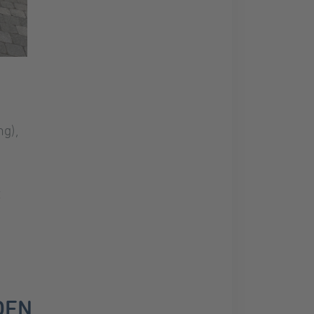
g),
t
DEN