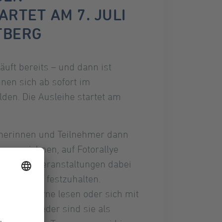
RTET AM 7. JULI
TBERG
uft bereits – und dann ist
nnen sich ab sofort im
den. Die Ausleihe startet am
merinnen und Teilnehmer dann
 zu zeichnen, auf Fotorallye
bliotheksveranstaltungen dabei
Logbüchern festzuhalten.
e, die gerne lesen oder sich mit
ne. Entweder sind sie als