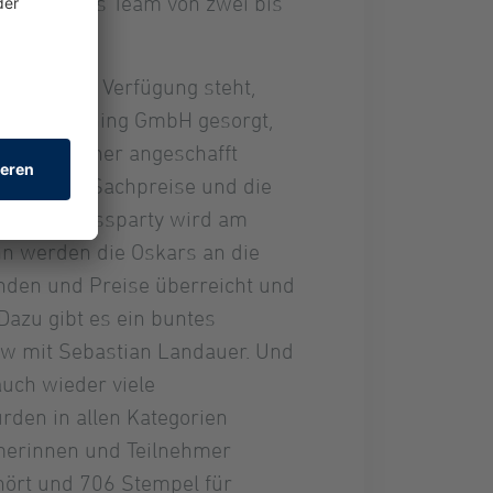
igen sich als Team von zwei bis
eratur zur Verfügung steht,
die Max Lüning GmbH gesorgt,
 neue Bücher angeschafft
 zudem die Sachpreise und die
e Abschlussparty wird am
ann werden die Oskars an die
unden und Preise überreicht und
Dazu gibt es ein buntes
 mit Sebastian Landauer. Und
uch wieder viele
den in allen Kategorien
hmerinnen und Teilnehmer
ört und 706 Stempel für