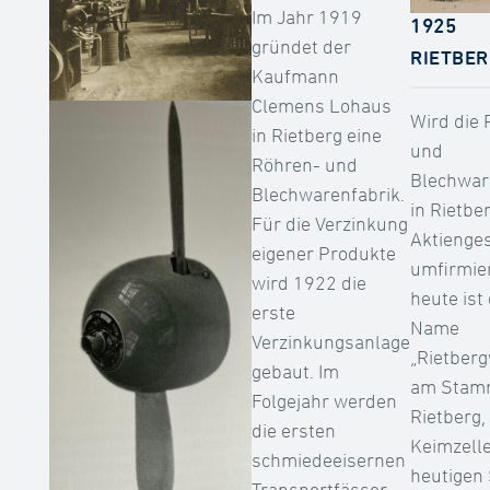
Im Jahr 1919
1925
gründet der
RIETBE
Kaufmann
Clemens Lohaus
Wird die
in Rietberg eine
und
Röhren- und
Blechwar
Blechwarenfabrik.
in Rietb
Für die Verzinkung
Aktienges
eigener Produkte
umfirmier
wird 1922 die
heute ist
erste
Name
Verzinkungsanlage
„Rietber
gebaut. Im
am Stamm
Folgejahr werden
Rietberg,
die ersten
Keimzelle
schmiedeeisernen
heutigen
Transportfässer