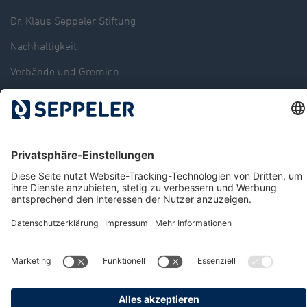
Dr. Klaus Seppeler Stiftung
Nachhaltigkeit
Verbände und Gremien
Storyportal
News
Standorte
Karriere
Kontakt
© 2026 Seppeler Holding & Verwaltungs GmbH & Co. KG
Datenschutz
Hinweisgeberportal
Impressum
AGB