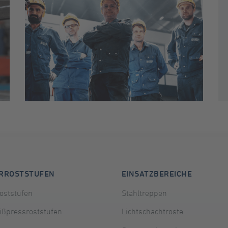
ERROSTSTUFEN
EINSATZBEREICHE
oststufen
Stahltreppen
ßpressroststufen
Lichtschachtroste