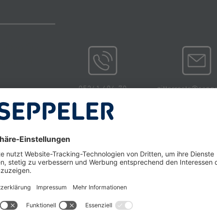
reiben Sie
isch bei
05241 604-70
gitterroste@seppe
u finden.
NDEN
nden Sie jetzt Ihren konkreten Ansprechpartner für Ih