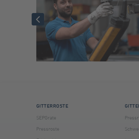
GITTERROSTE
GITT
SEPGrate
Pressr
Pressroste
Schwei