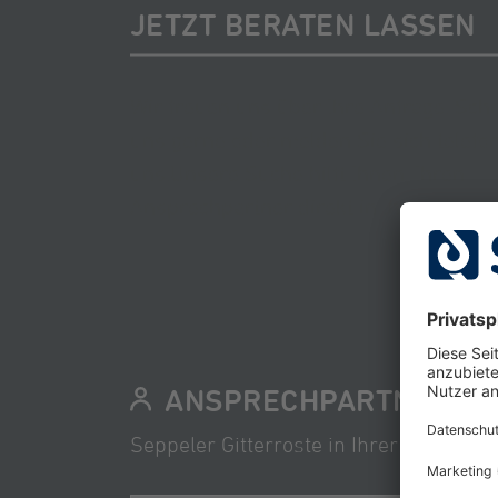
JETZT BERATEN LASSEN
Wir freuen uns über Ihre Anfrage. Sch
uns gerne oder melden Sie sich telefon
uns.Unsere Suche hilft Ihnen, Ihren
Ansprechpartner direkt in Ihrer Nähe z
ANSPRECHPARTNER FI
Seppeler Gitterroste in Ihrer Nähe? Fi