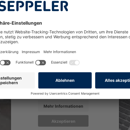
WIR BENÖTIGEN IHRE ZUSTIMMUNG,
UM DEN YOUTUBE VIDEO-SERVICE ZU
LADEN!
Wir verwenden einen Service
eines Drittanbieters, um
Videoinhalte einzubetten. Dieser
Service kann Daten zu Ihren
Aktivitäten sammeln. Bitte lesen
Sie die Details durch und stimmen
Sie der Nutzung des Service zu,
um dieses Video anzusehen.
Mehr Informationen
Akzeptieren