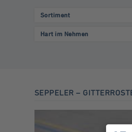
Sortiment
Hart im Nehmen
SEPPELER – GITTERROST