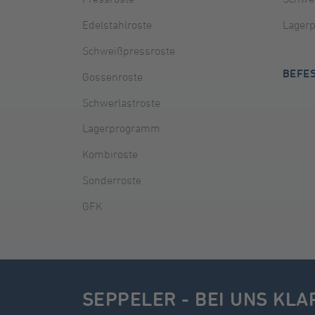
Edelstahlroste
Lager
Schweißpressroste
BEFE
Gossenroste
Schwerlastroste
Lagerprogramm
Kombiroste
Sonderroste
GFK
SEPPELER - BEI UNS KLA