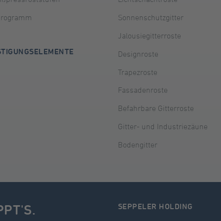
programm
Sonnenschutzgitter
Jalousiegitterroste
STIGUNGSELEMENTE
Designroste
Trapezroste
Fassadenroste
Befahrbare Gitterroste
Gitter- und Industriezäune
Bodengitter
PPT'S.
SEPPELER HOLDING