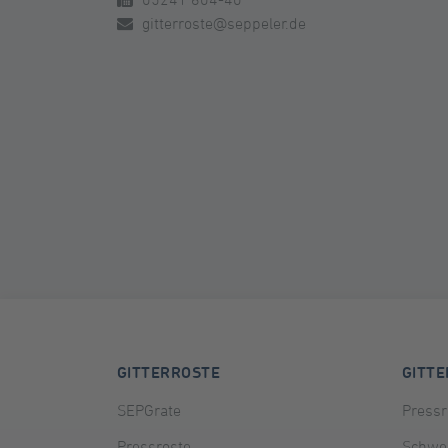
gitterroste@seppeler.de
GITTERROSTE
GITT
SEPGrate
Pressr
Pressroste
Schwei