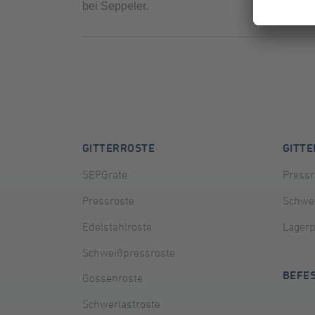
bei Seppeler.
GITTERROSTE
GITT
SEPGrate
Pressr
Pressroste
Schwei
Edelstahlroste
Lager
Schweißpressroste
BEFE
Gossenroste
Schwerlastroste