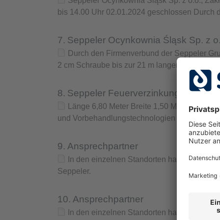
Seppeler Ocynkownia Śląsk Sp. z o.o., Z
bis 14.00 Uhr 02.01.2024 geschlossen Durch 
7.
Seppeler Ocynkownia Śląsk Sp. z o
Durch den Firmenverbund der Seppeler Grup
2 cm Schraube bis zur 21 m langen oder 4,50 
8.
Seppeler Feuerverzinkung Bremen
Länge 6,80 Meter Breite 1,50 Meter Tiefe 2
und Vorbehandlungstechnologien sowie spezi
9.
Ansprechpartner
In den einzelnen Standorten haben wir ein
Seppeler.
10.
Ansprechpartner
In den einzelnen Standorten haben wir ein