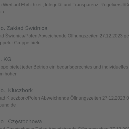
Wert auf Ehrlichkeit, Integrität und Transparenz. Regelverstö
pu
.o. Zakład Świdnica
ład Świdnica/Polen Abweichende Öffnungszeiten 27.12.2023 ge
ppeler Gruppe biete
o. KG
pe bietet jeder Betrieb ein bedarfsgerechtes und individuelle
 m hohen
o., Kluczbork
ład Kluczbork/Polen Abweichende Öffnungszeiten 27.12.2023 06
bund de
.o., Częstochowa