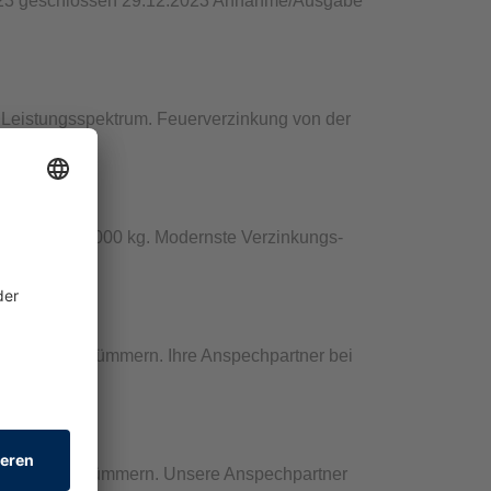
2023 geschlossen 29.12.2023 Annahme/Ausgabe
s Leistungsspektrum. Feuerverzinkung von der
ichten bis 3.000 kg. Modernste Verzinkungs-
nd Anliegen kümmern. Ihre Anspechpartner bei
und Anliegen kümmern. Unsere Anspechpartner