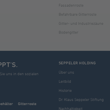
Fassadenroste
Befahrbare Gitterroste
Gitter- und Industriezäune
Bodengitter
PPT'S.
SEPPELER HOLDING
Über uns
Sie uns in den sozialen
Leitbild
Historie
Dr. Klaus Seppeler Stiftung
behälter
Gitterroste
Nachhaltigkeit