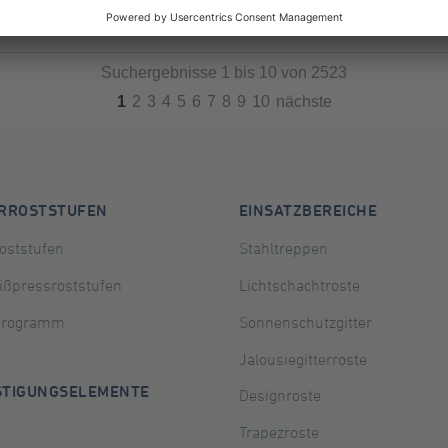
Suchergebnisse 1 bis 10 von 2523
1
2
3
4
5
6
7
8
9
10
nächste
ERROSTSTUFEN
EINSATZBEREICHE
oststufen
Stahltreppen
ßpressroststufen
Lichtschachtroste
programm
Sonnenschutzgitter
Jalousiegitterroste
STIGUNGSELEMENTE
Designroste
Trapezroste