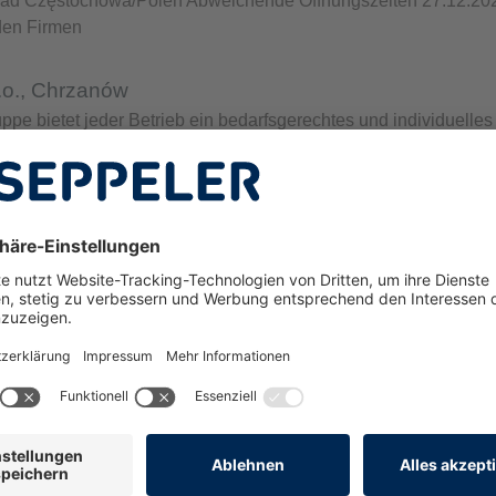
akład Częstochowa/Polen Abweichende Öffnungszeiten 27.12.
den Firmen
.o., Chrzanów
pe bietet jeder Betrieb ein bedarfsgerechtes und individuelle
m
,50 Meter Ermöglicht die Verzinkung von Bauteilen mit Stückgew
e Reihe von Ansprechpartnern, die sich gerne um alle Fragen u
e Reihe von Ansprechpartnern die sich gerne um alle Fragen 