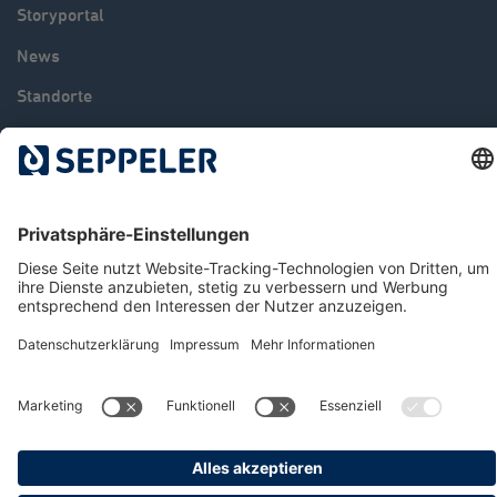
Storyportal
News
Standorte
Karriere
Kontakt
© 2026 Seppeler Holding & Verwaltungs GmbH & Co. KG
Datenschutz
Hinweisgeberportal
Impressum
AGB