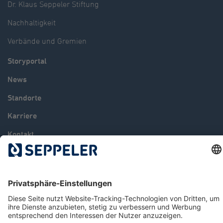
Dr. Klaus Seppeler Stiftung
Nachhaltigkeit
Verbände und Gremien
Storyportal
News
Standorte
Karriere
Kontakt
© 2026 Seppeler Holding & Verwaltungs GmbH & Co. KG
Datenschutz
Hinweisgeberportal
Impressum
AGB