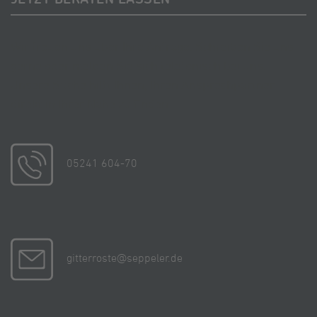
Wir freuen uns über Ihre Anfrage. Schreiben Sie uns
gerne oder melden Sie sich telefonisch bei uns.
Unsere Suche hilft Ihnen, Ihren Ansprechpartner
direkt in Ihrer Nähe zu finden.
05241 604-70
gitterroste@seppeler.de