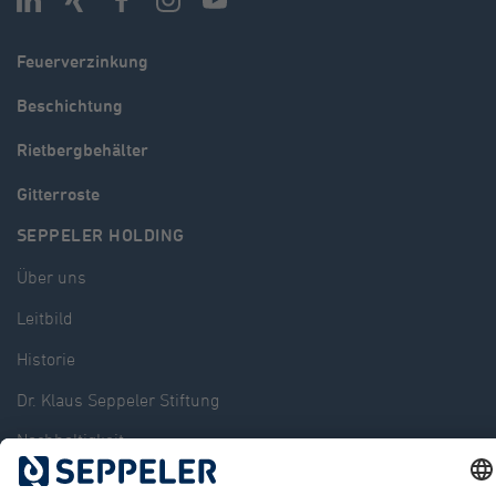
Feuerverzinkung
Beschichtung
Rietbergbehälter
Gitterroste
SEPPELER HOLDING
Über uns
Leitbild
Historie
Dr. Klaus Seppeler Stiftung
Nachhaltigkeit
Verbände und Gremien