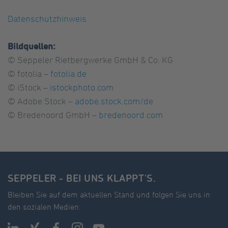
Datenschutzhinweis
Bildquellen:
© Seppeler Rietbergwerke GmbH & Co. KG
© fotolia –
fotolia.de
© iStock –
istockphoto.com
© Adobe Stock –
adobe.stock.com/de
© Bredenoord GmbH –
bredenoord.com
SEPPELER - BEI UNS KLAPPT'S.
Bleiben Sie auf dem aktuellen Stand und folgen Sie uns in
den sozialen Medien: