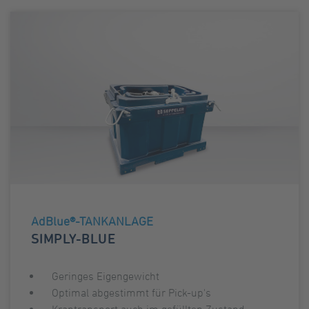
AdBlue®-TANKANLAGE
SIMPLY-BLUE
Geringes Eigengewicht
Optimal abgestimmt für Pick-up's
Krantransport auch im gefüllten Zustand