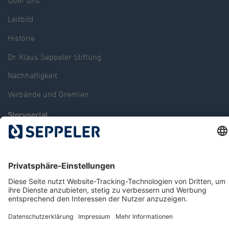
Über uns
Leitbild
Historie
Dr. Klaus Seppeler Stiftung
Nachhaltigkeit
Verbände und Gremien
Storyportal
News
Standorte
Karriere
Kontakt