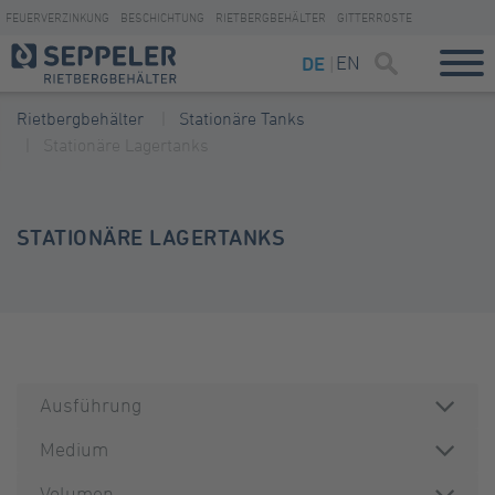
FEUERVERZINKUNG
BESCHICHTUNG
RIETBERGBEHÄLTER
GITTERROSTE
EN
DE
Rietbergbehälter
Stationäre Tanks
Stationäre Lagertanks
STATIONÄRE LAGERTANKS
Ausführung
Medium
Volumen