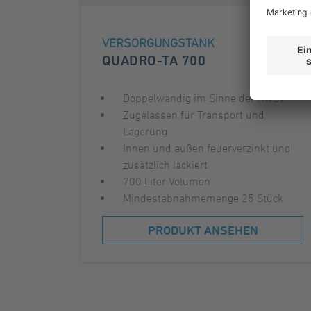
VERSORGUNGSTANK
QUADRO-TA 700
Doppelwandig im Sinne der AwSV
Zugelassen für Transport und
Lagerung
Innen und außen feuerverzinkt und
zusätzlich lackiert
700 Liter Volumen
Mindestabnahmemenge 25 Stück
PRODUKT ANSEHEN