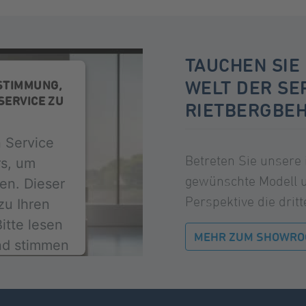
TAUCHEN SIE 
WELT DER SE
STIMMUNG,
SERVICE ZU
RIETBERGBE
 Service
Betreten Sie unsere 
rs, um
gewünschte Modell u
en. Dieser
Perspektive die drit
zu Ihren
itte lesen
MEHR ZUM SHOWR
und stimmen
ervice zu,
zusehen.