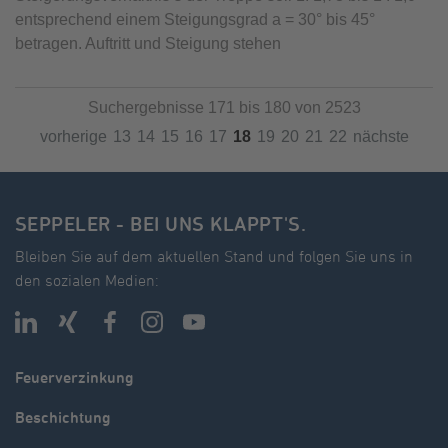
entsprechend einem Steigungsgrad a = 30° bis 45°
betragen. Auftritt und Steigung stehen
Suchergebnisse 171 bis 180 von 2523
vorherige
13
14
15
16
17
18
19
20
21
22
nächste
SEPPELER - BEI UNS KLAPPT'S.
Bleiben Sie auf dem aktuellen Stand und folgen Sie uns in
den sozialen Medien:
Feuerverzinkung
Beschichtung