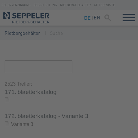
FEUERVERZINKUNG
BESCHICHTUNG
RIETBERGBEHÄLTER
GITTERROSTE
EN
DE
Rietbergbehälter
Suche
2523 Treffer:
171.
blaetterkatalog
172.
blaetterkatalog - Variante 3
Variante 3