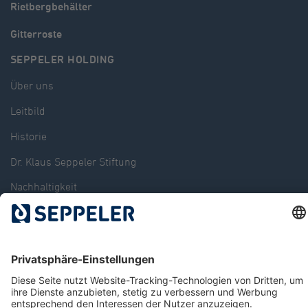
Rietbergbehälter
Gitterroste
SEPPELER HOLDING
Über uns
Leitbild
Historie
Dr. Klaus Seppeler Stiftung
Nachhaltigkeit
Verbände und Gremien
Storyportal
News
Standorte